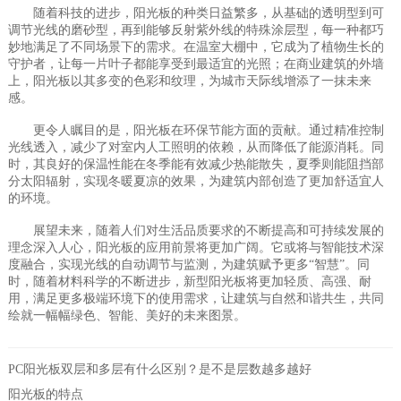
随着科技的进步，阳光板的种类日益繁多，从基础的透明型到可
调节光线的磨砂型，再到能够反射紫外线的特殊涂层型，每一种都巧
妙地满足了不同场景下的需求。在温室大棚中，它成为了植物生长的
守护者，让每一片叶子都能享受到最适宜的光照；在商业建筑的外墙
上，阳光板以其多变的色彩和纹理，为城市天际线增添了一抹未来
感。
更令人瞩目的是，阳光板在环保节能方面的贡献。通过精准控制
光线透入，减少了对室内人工照明的依赖，从而降低了能源消耗。同
时，其良好的保温性能在冬季能有效减少热能散失，夏季则能阻挡部
分太阳辐射，实现冬暖夏凉的效果，为建筑内部创造了更加舒适宜人
的环境。
展望未来，随着人们对生活品质要求的不断提高和可持续发展的
理念深入人心，阳光板的应用前景将更加广阔。它或将与智能技术深
度融合，实现光线的自动调节与监测，为建筑赋予更多“智慧”。同
时，随着材料科学的不断进步，新型阳光板将更加轻质、高强、耐
用，满足更多极端环境下的使用需求，让建筑与自然和谐共生，共同
绘就一幅幅绿色、智能、美好的未来图景。
PC阳光板双层和多层有什么区别？是不是层数越多越好
阳光板的特点