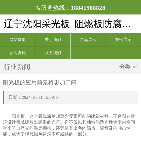
服务热线：
18841988828

辽宁沈阳采光板_阻燃板防腐板_阳光板厂家_文圣区新时代奇光建材采光板厂
网站首页
关于我们
产品展示
案例展示
新闻资讯
联系我们
行业新闻
分类

阳光板的应用前景将更加广阔
日期：2024-10-11 15:39:17
阳光板，这个看似简单却蕴含无限可能的建筑材料，正逐渐在建
筑设计领域绽放出耀眼的光芒。它不仅以其独特的透光性为室内空间
带来了自然光的温柔拥抱，还凭借其出色的隔热、隔音及抗冲击性
能，成为了现代绿色建筑不可或缺的一部分。