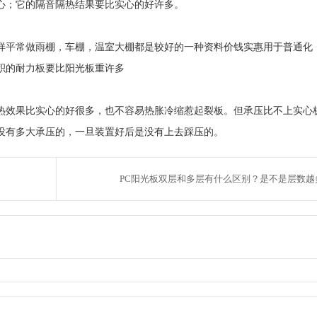
心；它的隔音隔热结果要比实心的好许多。
样平常做雨棚，车棚，温室大棚都是较好的一种资料价钱实惠用于普通化
积的耐力板要比阳光板重许多
热效果比实心的好很多，也不容易热胀冷缩惹起裂板。但承压比不上实心
没有多大承压的，一旦装置好后是没有上去踩压的。
PC阳光板双层和多层有什么区别？是不是层数越