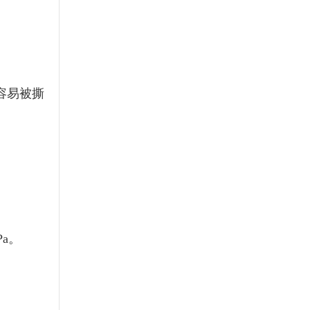
容易被撕
a。