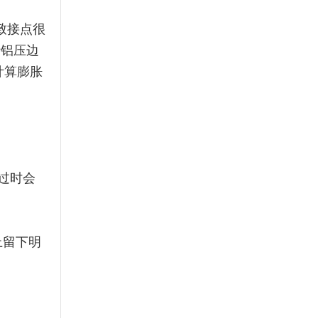
致接点很
行铝压边
计算膨胀
过时会
上留下明