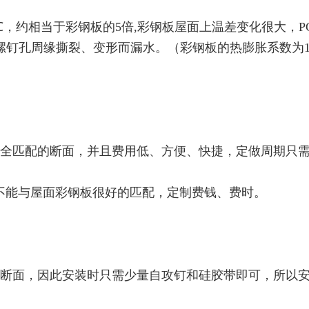
/cm/℃，约相当于彩钢板的5倍,彩钢板屋面上温差变化很大，
钉孔周缘撕裂、变形而漏水。（彩钢板的热膨胀系数为1.2
完全匹配的断面，并且费用低、方便、快捷，定做周期只需
不能与屋面彩钢板很好的匹配，定制费钱、费时。
的断面，因此安装时只需少量自攻钉和硅胶带即可，所以