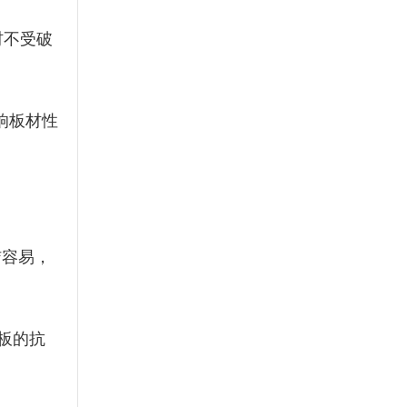
材不受破
响板材性
洁容易，
板的抗