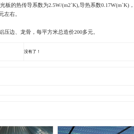
热传导系数为2.5W/(m2`K),导热系数0.17W(m`K)
0元左右。
要铝压边、龙骨，每平方米总造价200多元。
没有了！